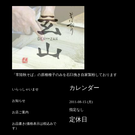
「常陸秋そば」の原種種子のみを石臼挽き自家製粉しております
カレンダー
いらっしゃいませ
お知らせ
2011-08-15 (月)
指定なし
お店ご案内
定休日
お品書き(価格表示は税込みで
す）