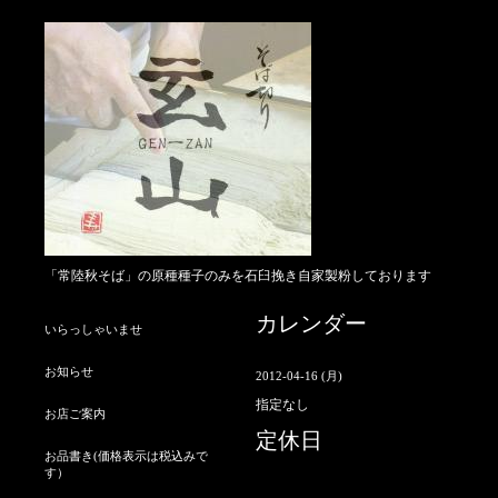
「常陸秋そば」の原種種子のみを石臼挽き自家製粉しております
カレンダー
いらっしゃいませ
お知らせ
2012-04-16 (月)
指定なし
お店ご案内
定休日
お品書き(価格表示は税込みで
す）