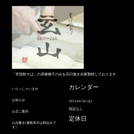
「常陸秋そば」の原種種子のみを石臼挽き自家製粉しております
カレンダー
いらっしゃいませ
お知らせ
2013-04-30 (火)
指定なし
お店ご案内
定休日
お品書き(価格表示は税込みで
す）