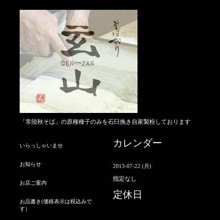
「常陸秋そば」の原種種子のみを石臼挽き自家製粉しております
カレンダー
いらっしゃいませ
お知らせ
2013-07-22 (月)
指定なし
お店ご案内
定休日
お品書き(価格表示は税込みで
す）