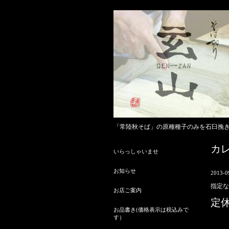
「常陸秋そば」の原種種子のみを石臼挽
カ
いらっしゃいませ
お知らせ
2013-0
指定な
お店ご案内
定
お品書き(価格表示は税込みで
す）