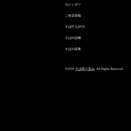
カレンダー
ご来店情報
そば打ちDVD
そばの品種
そばの栄養
©2026
そば切り玄山
. All Rights Reserved.