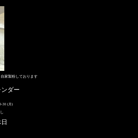
き自家製粉しております
レンダー
9-30 (月)
し
休日