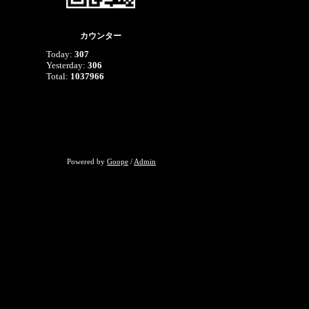
カウンター
Today:
307
Yesterday:
306
Total:
1037966
Powered by
Goope
/
Admin