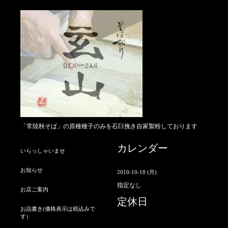
「常陸秋そば」の原種種子のみを石臼挽き自家製粉しております
カレンダー
いらっしゃいませ
お知らせ
2010-10-18 (月)
指定なし
お店ご案内
定休日
お品書き(価格表示は税込みで
す）