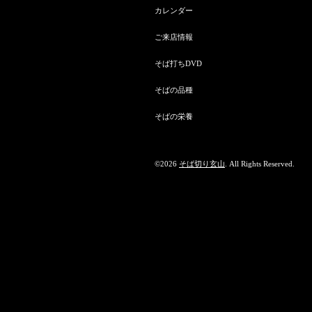
カレンダー
ご来店情報
そば打ちDVD
そばの品種
そばの栄養
©2026
そば切り玄山
. All Rights Reserved.