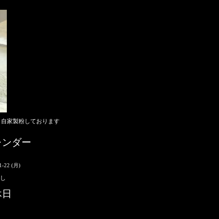
き自家製粉しております
レンダー
1-22 (月)
し
休日