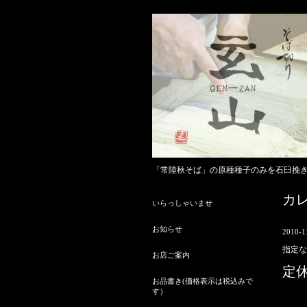
「常陸秋そば」の原種種子のみを石臼挽
カ
いらっしゃいませ
お知らせ
2010-1
指定な
お店ご案内
定
お品書き(価格表示は税込みで
す）