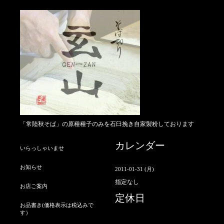
「常陸秋そば」の原種種子のみを石臼挽き自家製粉しております
カレンダー
いらっしゃいませ
お知らせ
2011-01-31 (月)
指定なし
お店ご案内
定休日
お品書き(価格表示は税込みで
す）