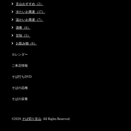
玄山おすすめ（2）
冷たいお蕎麦（17）
温かいお蕎麦（7）
酒肴（6）
甘味（5）
お飲み物（6）
カレンダー
ご来店情報
そば打ちDVD
そばの品種
そばの栄養
©2026
そば切り玄山
. All Rights Reserved.